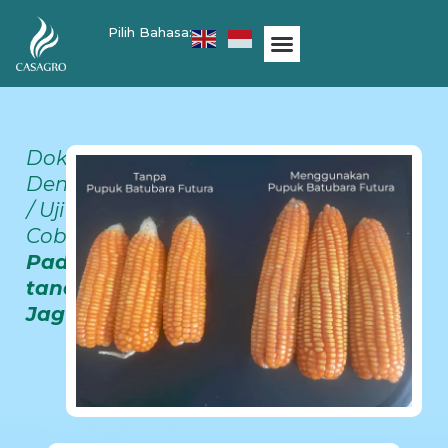
Pilih Bahasa:
Dokumentasi
Demplot
/ Uji
Coba
Pada
tanaman
Jagung.